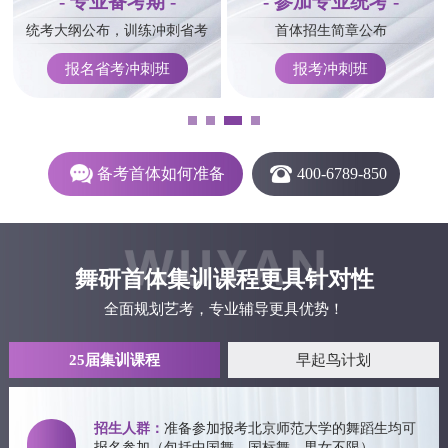
- 专业备考期 -
- 参加专业统考 -
统考大纲公布，训练冲刺省考
首体招生简章公布
报名省考冲刺班
报考冲刺班
备考首体如何准备
400-6789-850
舞研首体集训课程
更具针对性
全面规划艺考，专业辅导更具优势！
25届集训课程
早起鸟计划
招生人群：
准备参加报考北京师范大学的舞蹈生均可
报名参加（包括中国舞、国标舞，男女不限）。