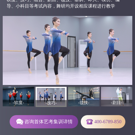
导、小科目等考试内容，舞研均开设相应课程进行教学
-软度-
-毯技-
-剧目-
-技巧-
咨询首体艺考集训详情
400-6789-850