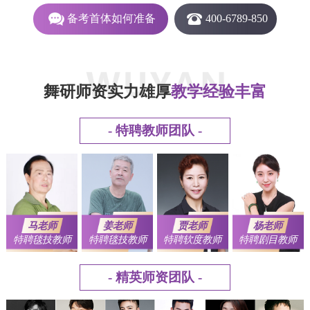
备考首体如何准备
400-6789-850
舞研师资实力雄厚
教学经验丰富
- 特聘教师团队 -
马老师
姜老师
贾老师
杨老师
特聘毯技教师
特聘毯技教师
特聘软度教师
特聘剧目教师
- 精英师资团队 -