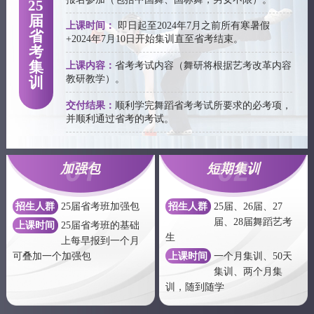
25
届
上课时间：
即日起至2024年7月之前所有寒暑假
省
+2024年7月10日开始集训直至省考结束。
考
上课内容：
省考考试内容（舞研将根据艺考改革内容
集
教研教学）。
训
交付结果：
顺利学完舞蹈省考考试所要求的必考项，
并顺利通过省考的考试。
加强包
短期集训
招生人群
25届省考班加强包
招生人群
25届、26届、27
届、28届舞蹈艺考
上课时间
25届省考班的基础
生
上每早报到一个月
上课时间
一个月集训、50天
可叠加一个加强包
集训、两个月集
训，随到随学