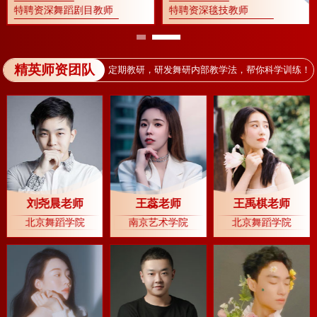
特聘资深舞蹈剧目教师
特聘资深毯技教师
精英师资团队
定期教研，研发舞研内部教学法，帮你科学训练！
刘尧晨老师
王蕊老师
王禹棋老师
北京舞蹈学院
南京艺术学院
北京舞蹈学院