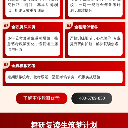
克技巧、剧目、基本功薄弱
校，一对一规划全年备考计
点，拒绝无效重复训练
划，精准提分
03
04
全职资深师资
全程陪伴督学
多年艺考复读生带考经验，熟
严控训练细节，心态疏导+专业
悉艺考政策变化，懂复读生痛
提升双向护航，解决复读焦虑
点与压力
05
全真模拟艺考
定期模拟统考、校考场景，适配考场节奏，积累实战经验
了解更多舞研优势
400-6789-850
舞研复读生筑梦计划