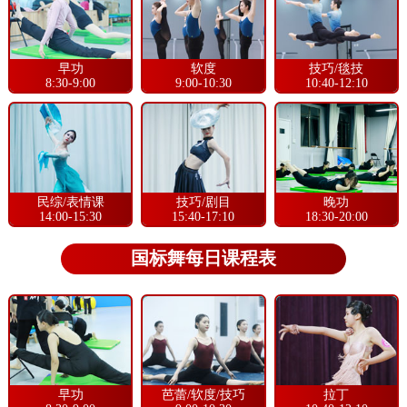
早功
软度
技巧/毯技
8:30-9:00
9:00-10:30
10:40-12:10
民综/表情课
技巧/剧目
晚功
14:00-15:30
15:40-17:10
18:30-20:00
国标舞每日课程表
早功
芭蕾/软度/技巧
拉丁